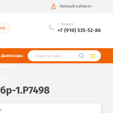
Личный кабинет
г. Кашин
вка
+7 (910) 535-52-86
Дымоходы
опитки.
ты.
бр-1.Р7498
т