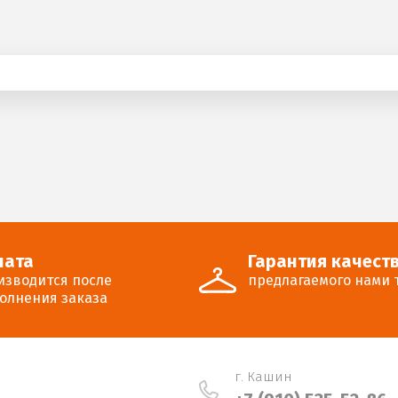
лата
Гарантия качест
изводится после
предлагаемого нами 
олнения заказа
г. Кашин