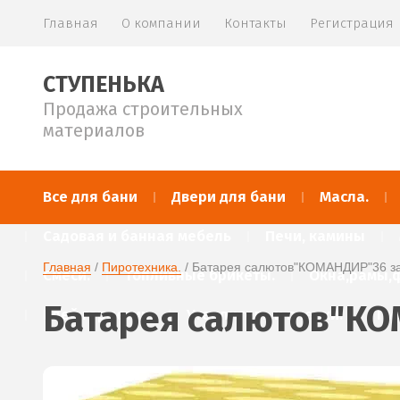
Главная
О компании
Контакты
Регистрация
СТУПЕНЬКА
Продажа строительных
материалов
Все для бани
Двери для бани
Масла.
Садовая и банная мебель
Печи, камины
Главная
 / 
Пиротехника.
 / Батарея салютов"КОМАНДИР"36 з
Смеси.
Топливные брикеты.
Окна,рамы,
Батарея салютов"КО
Клей,герметик.
Утеплитель и пленки.
Пи