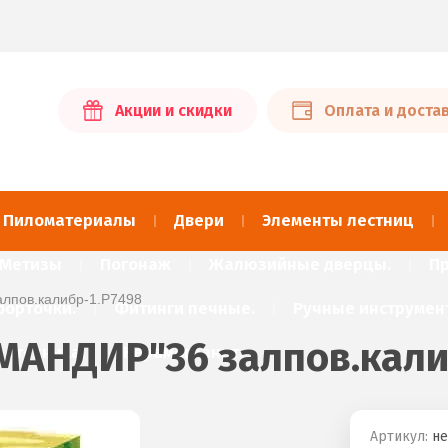
Акции и скидки
Оплата и доста
Пиломатериалы
Двери
Элементы лестниц
Метизы
Погонаж
Жалюзийные дверцы.
Пр
алпов.калибр-1.Р7498
форточки.
Фитинги печные.
Ручные инструмен
МАНДИР"36 залпов.кали
ротехника.
Керамогранит.
Артикул:
не